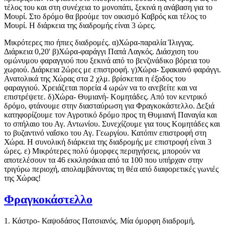
τέλος του και στη συνέχεια το μονοπάτι, ξεκινά η ανάβαση για το
Μουρί. Στο δρόμο θα βρούμε τον οικισμό Καβρός και τέλος το
Μουρί. Η διάρκεια της διαδρομής είναι 3 ώρες.
Μικρότερες πιο ήπιες διαδρομές. α)Χώρα-παραλία Ίλιγγας.
Διάρκεια 0,20' β)Χώρα-φαράγγι Παπά Λαγκός. Διάσχιση του
ομώνυμου φαραγγιού που ξεκινά από το βενζινάδικο βόρεια του
χωριού. Διάρκεια 2ώρες με επιστροφή. γ)Χώρα- Σφακιανό φαράγγι.
Ανατολικά της Χώρας στα 2 χλμ. βρίσκεται η έξοδος του
φαραγγιού. Χρειάζεται πορεία 4 ωρών να το ανεβείτε και να
επιστρέψετε. δ)Χώρα- Θυμιανή- Κομητάδες. Από τον κεντρικό
δρόμο, φτάνουμε στην διασταύρωση για Φραγκοκάστελλο. Δεξιά
κατηφορίζουμε τον Αγροτικό δρόμο προς τη Θυμιανή Παναγία και
το σπήλαιο του Αγ. Αντωνίου. Συνεχίζουμε για τους Κομητάδες και
το βυζαντινό ναΐσκο του Αγ. Γεωργίου. Κατόπιν επιστροφή στη
Χώρα. Η συνολική διάρκεια της διαδρομής με επιστροφή είναι 3
ώρες. ε) Μικρότερες πολύ όμορφες περιηγήσεις, μπορούν να
αποτελέσουν τα 46 εκκλησάκια από τα 100 που υπήρχαν στην
τριγύρω περιοχή, απολαμβάνοντας τη θέα από διαφορετικές γωνιές
της Χώρας!
Φραγκοκάστελλο
1. Κάστρο- Καψοδάσος Πατσιανός. Μία όμορφη διαδρομή,