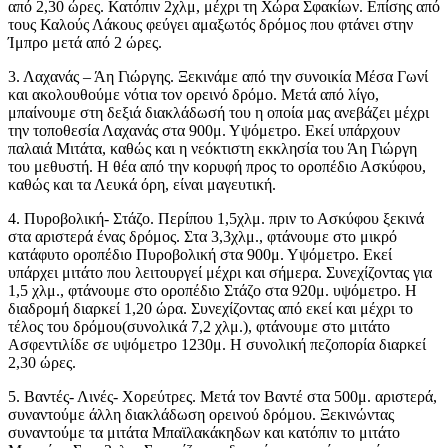
από 2,30 ώρες. Κατόπιν 2χλμ, μέχρι τη Χώρα Σφακίων. Επίσης από
τους Καλούς Λάκους φεύγει αμαξωτός δρόμος που φτάνει στην
Ίμπρο μετά από 2 ώρες.
3. Λαχανάς – Άη Γιώργης. Ξεκινάμε από την συνοικία Μέσα Γωνί
και ακολουθούμε νότια τον ορεινό δρόμο. Μετά από λίγο,
μπαίνουμε στη δεξιά διακλάδωσή του η οποία μας ανεβάζει μέχρι
την τοποθεσία Λαχανάς στα 900μ. Υψόμετρο. Εκεί υπάρχουν
παλαιά Μιτάτα, καθώς και η νεόκτιστη εκκλησία του Άη Γιώργη
του μεθυστή. Η θέα από την κορυφή προς το οροπέδιο Ασκύφου,
καθώς και τα Λευκά όρη, είναι μαγευτική.
4. Πυροβολική- Στάζο. Περίπου 1,5χλμ. πριν το Ασκύφου ξεκινά
στα αριστερά ένας δρόμος. Στα 3,3χλμ., φτάνουμε στο μικρό
κατάφυτο οροπέδιο Πυροβολική στα 900μ. Υψόμετρο. Εκεί
υπάρχει μιτάτο που λειτουργεί μέχρι και σήμερα. Συνεχίζοντας για
1,5 χλμ., φτάνουμε στο οροπέδιο Στάζο στα 920μ. υψόμετρο. Η
διαδρομή διαρκεί 1,20 ώρα. Συνεχίζοντας από εκεί και μέχρι το
τέλος του δρόμου(συνολικά 7,2 χλμ.), φτάνουμε στο μιτάτο
Ασφεντιλίδε σε υψόμετρο 1230μ. Η συνολική πεζοπορία διαρκεί
2,30 ώρες.
5. Βαντές- Λινές- Χορεύτρες. Μετά τον Βαντέ στα 500μ. αριστερά,
συναντούμε άλλη διακλάδωση ορεινού δρόμου. Ξεκινώντας
συναντούμε τα μιτάτα Μπαϊλακάκηδων και κατόπιν το μιτάτο