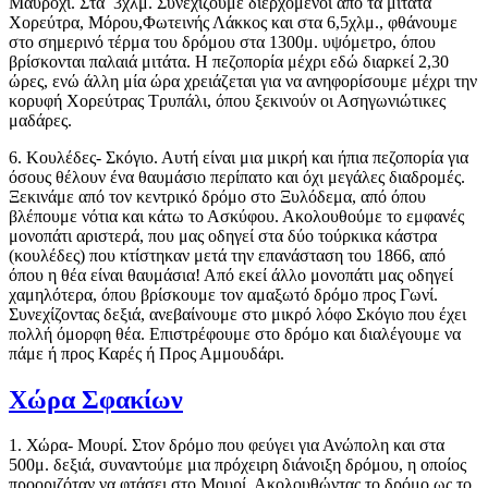
Μαυρόχι. Στα 3χλμ. Συνεχίζουμε διερχόμενοι από τα μιτάτα
Χορεύτρα, Μόρου,Φωτεινής Λάκκος και στα 6,5χλμ., φθάνουμε
στο σημερινό τέρμα του δρόμου στα 1300μ. υψόμετρο, όπου
βρίσκονται παλαιά μιτάτα. Η πεζοπορία μέχρι εδώ διαρκεί 2,30
ώρες, ενώ άλλη μία ώρα χρειάζεται για να ανηφορίσουμε μέχρι την
κορυφή Χορεύτρας Τρυπάλι, όπου ξεκινούν οι Ασηγωνιώτικες
μαδάρες.
6. Κουλέδες- Σκόγιο. Αυτή είναι μια μικρή και ήπια πεζοπορία για
όσους θέλουν ένα θαυμάσιο περίπατο και όχι μεγάλες διαδρομές.
Ξεκινάμε από τον κεντρικό δρόμο στο Ξυλόδεμα, από όπου
βλέπουμε νότια και κάτω το Ασκύφου. Ακολουθούμε το εμφανές
μονοπάτι αριστερά, που μας οδηγεί στα δύο τούρκικα κάστρα
(κουλέδες) που κτίστηκαν μετά την επανάσταση του 1866, από
όπου η θέα είναι θαυμάσια! Από εκεί άλλο μονοπάτι μας οδηγεί
χαμηλότερα, όπου βρίσκουμε τον αμαξωτό δρόμο προς Γωνί.
Συνεχίζοντας δεξιά, ανεβαίνουμε στο μικρό λόφο Σκόγιο που έχει
πολλή όμορφη θέα. Επιστρέφουμε στο δρόμο και διαλέγουμε να
πάμε ή προς Καρές ή Προς Αμμουδάρι.
Χώρα Σφακίων
1. Χώρα- Μουρί. Στον δρόμο που φεύγει για Ανώπολη και στα
500μ. δεξιά, συναντούμε μια πρόχειρη διάνοιξη δρόμου, η οποίος
προοριζόταν να φτάσει στο Μουρί. Ακολουθώντας το δρόμο ως το