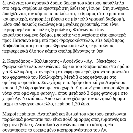
ξεκινώντας τον αγροτικό δρόμο βόρεια του κάστρου παράλληλα
στο ρέμα, στρίβουμε αριστερά στη δεύτερη γέφυρα. Στη συνέχεια,
διασχίζοντας τον κάμπο με τα λιόφυτα, ο δρόμος στο τέρμα του
και αριστερά, ανηφορίζει βόρεια σε μία πολύ γραφική διαδρομή,
μέσα από παλιούς ελαιώνες και μεγάλες χαρουπιές, που είναι
περιφραγμένοι με παλιές ξερολιθιές. Φτάνωντας στον
ασφαλτοστρωμένο δρόμο, μπορείτε να συνεχίσετε είτε αριστερά
προς Πατσιανό και μετά προς Φραγκοκάστελλο, είτε δεξιά προς
Καψοδάσος και μετά προς Φραγκοκάστελλο, περπατώντας
περιφερειακά όλο τον κάμπο απολαμβάνοντας τη θέα.
2. Καψοδάσος – Καλλικράτης - Ασφένδου - Αγ. Νεκτάριος -
Φραγκοκάστελλο. Ξεκινώντας βόρεια του Καψοδάσους στο δρόμο
για Καλλικράτη, στην πρώτη στροφή αριστερά, ξεκινά το μονοπάτι
του φαραγγιού του Καλλικράτη. Μετά 3 ώρες φτάνουμε στο
ομώνυμο οροπέδιο. Συνεχίζουμε το δρόμο δυτικά για Ασφένδου
και σε 1,20 ώρα φτάνουμε στο χωριό. Στη συνέχεια κατηφορίζουμε
νότια στο ομώνυμο φαράγγι, όπου μετά από 3 ώρες φτάνουμε στο
χωριό Αγ. Νεκτάριος. Από εκεί συνεχίζουμε τον κεντρικό δρόμο
μέχρι το Φραγκοκάστελλο, περίπου 1,30 ώρα.
Μικροί περίπατοι. Ανατολικά και δυτικά του κάστρου εκτείνονται
παραλιακά μονοπάτια που είναι πολύ όμορφες απογευματινές και
όχι μόνο βόλτες. Ανατολικά ξεκινώντας από το κάστρο, θα
συναντήσετε το ερειπωμένο καστρομονάστηρο του Αγ.