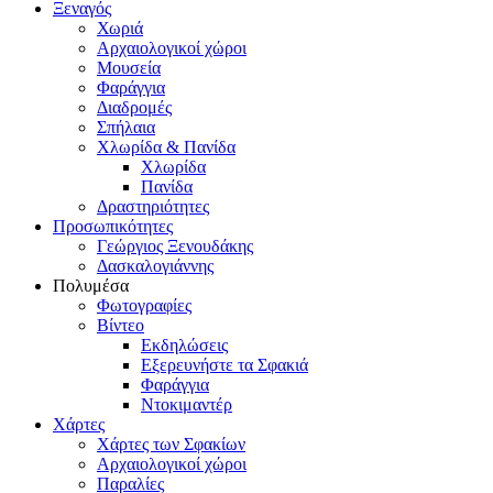
Ξεναγός
Χωριά
Αρχαιολογικοί χώροι
Μουσεία
Φαράγγια
Διαδρομές
Σπήλαια
Χλωρίδα & Πανίδα
Χλωρίδα
Πανίδα
Δραστηριότητες
Προσωπικότητες
Γεώργιος Ξενουδάκης
Δασκαλογιάννης
Πολυμέσα
Φωτογραφίες
Βίντεο
Εκδηλώσεις
Εξερευνήστε τα Σφακιά
Φαράγγια
Ντοκιμαντέρ
Χάρτες
Χάρτες των Σφακίων
Αρχαιολογικοί χώροι
Παραλίες