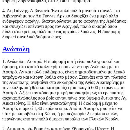
κορυφή Ζαρανοκέφαλα, στα 2,140μ. υψόμετρο.
4. Άη Γιάννης- Λιβανιανά. Ένα πολύ παλιό μονοπάτι συνδέει τα
Λιβανιανά με τον Άη Γιάννη. Αρχικά διασχίζει ένα μικρό αλλά
ενδιαφέρον φαράγγι, διασταυρώνεται με το φαράγγι της Αράδαινας
και συνεχίζει απέναντι προς τον Αζογυρέ, παλιό οικισμό όπου
δίπλα στα ερείπια, σώζεται ένας αρχαίος ελαιώνας. Η διαδρομή
διαρκεί συνολικά δυόμισι ώρες.
Ανώπολη
1. Ανώπολη- Λουτρό. Η διαδρομή αυτή είναι πολύ γραφική και
όμορφη, στο κτιστό καλντερίμι που ενώνει την Ανώπολη με το
Λουτρό. Αν και πολύ ευδιάκριτο, είναι σηματοδοτημένο με λευκό
τετράγωνο και κίτρινη βούλα στο μέσον. Ξεκινάει από την πλατεία
της Ανώπολης, ανεβαίνει στο εκκλησάκι της Αγίας Αικατερίνης με
την εκπληκτική θέα και κατηφορίζει μια πλαγιά 600 μέτρων ως το
Λουτρό. Αξίζει τον κόπο μια μικρή παράκαμψη ως τα ερείπια της
αρχαίας Ανώπολης που βρίσκονται πάνω στο ύψωμα δυτικά της Αγ.
Αικατερίνης. Η θέα είναι ανεπανάληπτη! Η διαδρομή μέχρι το
Λουτρό, διαρκεί 1,30 περίπου ώρα. Από το Λουτρό, μπορείτε να
πάτε με καραβάκι στη Χώρα, ή με πεζοπορία 2 περίπου ωρών,
περνώντας από την πολύ όμορφη παραλία των Γλυκών Νερών.
2. Αμμουτσερά- Ρουσιές- καταφύγιο Σβουριχτής- Πάχνες. Η