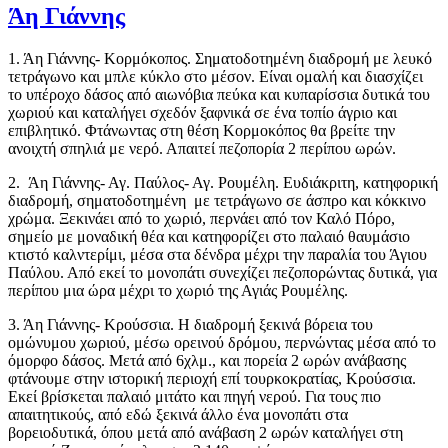
Άη Γιάννης
1. Άη Γιάννης- Κορμόκοπος. Σηματοδοτημένη διαδρομή με λευκό
τετράγωνο και μπλε κύκλο στο μέσον. Είναι ομαλή και διασχίζει
το υπέροχο δάσος από αιωνόβια πεύκα και κυπαρίσσια δυτικά του
χωριού και καταλήγει σχεδόν ξαφνικά σε ένα τοπίο άγριο και
επιβλητικό. Φτάνωντας στη θέση Κορμοκόπος θα βρείτε την
ανοιχτή σπηλιά με νερό. Απαιτεί πεζοπορία 2 περίπου ωρών.
2. Άη Γιάννης- Αγ. Παύλος- Αγ. Ρουμέλη. Ευδιάκριτη, κατηφορική
διαδρομή, σηματοδοτημένη με τετράγωνο σε άσπρο και κόκκινο
χρώμα. Ξεκινάει από το χωριό, περνάει από τον Καλό Πόρο,
σημείο με μοναδική θέα και κατηφορίζει στο παλαιό θαυμάσιο
κτιστό καλντερίμι, μέσα στα δένδρα μέχρι την παραλία του Άγιου
Παύλου. Από εκεί το μονοπάτι συνεχίζει πεζοπορώντας δυτικά, για
περίπου μια ώρα μέχρι το χωριό της Αγιάς Ρουμέλης.
3. Άη Γιάννης- Κρούσσια. Η διαδρομή ξεκινά βόρεια του
ομώνυμου χωριού, μέσω ορεινού δρόμου, περνώντας μέσα από το
όμορφο δάσος. Μετά από 6χλμ., και πορεία 2 ωρών ανάβασης
φτάνουμε στην ιστορική περιοχή επί τουρκοκρατίας, Κρούσσια.
Εκεί βρίσκεται παλαιό μιτάτο και πηγή νερού. Για τους πιο
απαιτητικούς, από εδώ ξεκινά άλλο ένα μονοπάτι στα
βορειοδυτικά, όπου μετά από ανάβαση 2 ωρών καταλήγει στη