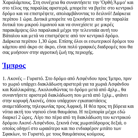
Χαραλάμπους. Στη συνέχεια θα συναντήσετε την 'Ορθή Άμμο' και
στο τέλος της παραλίας αριστερά, μπορείτε να βγείτε στο κεντρικό
δρόμο και να επιστρέψετε, απολαμβάνοντας το δειλινό! Διάρκεια
περίπου 1 ώρα. Δυτικά μπορείτε να ξεκινήσετε από την παραλία
δυτικά του μικρού λιμανιού και να συνεχίσετε με μικρές
παρακάμψεις όλο παραλιακά μέχρι την τελευταία αυτή του
Βάταλου και μετά να επιστρέψετε από τον κεντρικό δρόμο.
Διάρκεια περίπου 1,30 ώρα. Επίσης όλοι οι εσωτερικοί δρόμοι του
κάμπου από άκρο σε άκρο, είναι πολύ γραφικές διαδρομές που θα
σας μυήσουν στην αγροτική ζωή της περιοχής.
Ίμπρος
1. Ακονές – Γυριστό. Στο δρόμο από Ασφένδου προς Ίμπρο, πριν
το χωριό υπάρχει διακλάδωση αριστερά για τα χωριά Ασφάνδου
και Καλλικράτης. Ακολουθώντας το δρόμο μετά από 4χλμ., θα
συναντήσετε αριστερά διακλάδωση που μετά από 1χλμ., φτάνει
στην κορυφή Ακονές, όπου υπάρχουν εγκαταστάσεις
αναμετάδοσης τηλεφωνίας προς Αφρική. Η θέα προς τη βόρεια και
νότια ακτή του νησιού είναι θαυμάσια. Η πεζοπορία μέχρι εδώ
διαρκεί 2 ώρες. Λίγο πιο πέρα από τη διακλάδωση του κεντρικού
δρόμου Ακονέ-Ασφένδου, ξεκινά ένας χωματόδρομος δεξιά, ο
οποίος οδηγεί στο ωραιότερο και πιο ενδιαφέρον μιτάτο των
Σφακίων, το Γυριστό, με τους θαυμάσιους κούμους.