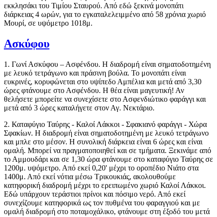
εκκλησάκι του Τιμίου Σταυρού. Από εδώ ξεκινά μονοπάτι
διάρκειας 4 ωρών, για το εγκαταλελειμμένο από 58 χρόνια χωριό
Μουρί, σε υψόμετρο 1018μ.
Ασκύφου
1. Γωνί Ασκύφου – Ασφένδου. Η διαδρομή είναι σηματοδοτημένη
με λευκό τετράγωνο και πράσινη βούλα. Το μονοπάτι είναι
ευκρινές, κορυφώνεται στο υψίπεδο Αμπέλια και μετά από 3,30
ώρες φτάνουμε στο Ασφένδου. Η θέα είναι μαγευτική! Αν
θελήσετε μπορείτε να συνεχίσετε στο Ασφενδιώτικο φαράγγι και
μετά από 3 ώρες καταλήγετε στον Αγ. Νεκτάριο.
2. Καταφύγιο Ταύρης - Καλοί Λάκκοι - Σφακιανό φαράγγι - Χώρα
Σφακίων. Η διαδρομή είναι σηματοδοτημένη με λευκό τετράγωνο
και μπλε στο μέσον. Η συνολική διάρκεια είναι 6 ώρες και είναι
ομαλή. Μπορεί να πραγματοποιηθεί και σε τμήματα. Ξεκινάμε από
το Αμμουδάρι και σε 1,30 ώρα φτάνουμε στο καταφύγιο Ταύρης σε
1200μ. υψόμετρο. Από εκεί 0,20' μέχρι το οροπέδιο Νιάτο στα
1400μ. Από εκεί νότια μέσω Τρικουκιάς, ακολουθούμε
κατηφορική διαδρομή μέχρι το ερειπωμένο χωριό Καλοί Λάκκοι.
Εδώ υπάρχουν τεράστιοι πρίνοι και πόσιμο νερό. Από εκεί
συνεχίζουμε κατηφορικά ως τον πυθμένα του φαραγγιού και με
ομαλή διαδρομή στο ποταμοχάλικο, φτάνουμε στη έξοδό του μετά