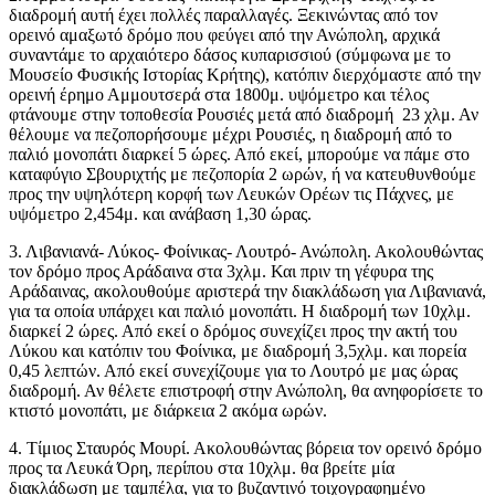
διαδρομή αυτή έχει πολλές παραλλαγές. Ξεκινώντας από τον
ορεινό αμαξωτό δρόμο που φεύγει από την Ανώπολη, αρχικά
συναντάμε το αρχαιότερο δάσος κυπαρισσιού (σύμφωνα με το
Μουσείο Φυσικής Ιστορίας Κρήτης), κατόπιν διερχόμαστε από την
ορεινή έρημο Αμμουτσερά στα 1800μ. υψόμετρο και τέλος
φτάνουμε στην τοποθεσία Ρουσιές μετά από διαδρομή 23 χλμ. Αν
θέλουμε να πεζοπορήσουμε μέχρι Ρουσιές, η διαδρομή από το
παλιό μονοπάτι διαρκεί 5 ώρες. Από εκεί, μπορούμε να πάμε στο
καταφύγιο Σβουριχτής με πεζοπορία 2 ωρών, ή να κατευθυνθούμε
προς την υψηλότερη κορφή των Λευκών Ορέων τις Πάχνες, με
υψόμετρο 2,454μ. και ανάβαση 1,30 ώρας.
3. Λιβανιανά- Λύκος- Φοίνικας- Λουτρό- Ανώπολη. Ακολουθώντας
τον δρόμο προς Αράδαινα στα 3χλμ. Και πριν τη γέφυρα της
Αράδαινας, ακολουθούμε αριστερά την διακλάδωση για Λιβανιανά,
για τα οποία υπάρχει και παλιό μονοπάτι. Η διαδρομή των 10χλμ.
διαρκεί 2 ώρες. Από εκεί ο δρόμος συνεχίζει προς την ακτή του
Λύκου και κατόπιν του Φοίνικα, με διαδρομή 3,5χλμ. και πορεία
0,45 λεπτών. Από εκεί συνεχίζουμε για το Λουτρό με μας ώρας
διαδρομή. Αν θέλετε επιστροφή στην Ανώπολη, θα ανηφορίσετε το
κτιστό μονοπάτι, με διάρκεια 2 ακόμα ωρών.
4. Τίμιος Σταυρός Μουρί. Ακολουθώντας βόρεια τον ορεινό δρόμο
προς τα Λευκά Όρη, περίπου στα 10χλμ. θα βρείτε μία
διακλάδωση με ταμπέλα, για το βυζαντινό τοιχογραφημένο