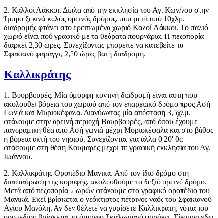
2. Καλλοί Λάκκοι. Δίπλα από την εκκλησία του Αγ. Κων/νου στην
Ίμπρο ξεκινά καλός ορεινός δρόμος, που μετά από 10χλμ.
διαδρομής φτάνει στο ερειπωμένο χωριό Καλοί Λάκκοι. Το παλιό
χωριό είναι πού γραφικό με τα θεόρατα πουρνάρια. Η πεζοπορία
διαρκεί 2,30 ώρες. Συνεχίζοντας μπορείτε να κατεβείτε το
Σφακιανό φαράγγι, 2,30 ώρες βατή διαδρομή.
Καλλικράτης
1. Βουρβουρές. Μία όμορφη κοντινή διαδρομή είναι αυτή που
ακολουθεί βόρεια του χωριού από τον επαρχιακό δρόμο προς Ασή
Γωνιά και Μυριοκέφαλα. Διανύωντας μία απόσταση 3,5χλμ.
φτάνουμε στην ορεινή περιοχή Βουρβουρές, από όπου έχουμε
πανοραμική θέα από Ασή γωνιά μέχρι Μυριοκέφαλα και στο βάθος
η βόρεια ακτή του νησιού. Συνεχίζοντας για άλλα 0,20' θα
φτάσουμε στη θέση Κουμαρές μέχρι τη γραφική εκκλησία του Αγ.
Ιωάννου.
2. Καλλικράτης-Οροπέδιο Μανικά. Από τον ίδιο δρόμο στη
διασταύρωση της κορυφής, ακολουθούμε το δεξιό ορεινό δρόμο.
Μετά από πεζοπορία 2 ωρών φτάνουμε στο γραφικό οροπέδιο του
Μανικά. Εκεί βρίσκεται ο νεόκτιστος πέτρινος ναός του Σφακιανού
Αγίου Μανόλη. Αν δεν θέλετε να γυρίσετε Καλλικράτη, νότια του
οροπεδίου βρίσκεται το όμορφο Σκαλωτιανό φαράγγι. Σίγουρα εδώ