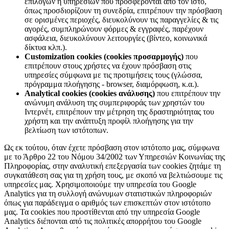
επιλογών ή υπηρεσιών που προσφέρονται από τον ιστό,
όπως προσδιορίζουν τη συνεδρία, επιτρέπουν την πρόσβαση
σε ορισμένες περιοχές, διευκολύνουν τις παραγγελίες & τις
αγορές, συμπληρώνουν φόρμες & εγγραφές, παρέχουν
ασφάλεια, διευκολύνουν λειτουργίες (βίντεο, κοινωνικά
δίκτυα κλπ.).
Customization cookies (cookies προσαρμογής)
που
επιτρέπουν στους χρήστες να έχουν πρόσβαση στις
υπηρεσίες σύμφωνα με τις προτιμήσεις τους (γλώσσα,
πρόγραμμα πλοήγησης - browser, διαμόρφωση, κ.α.).
Analytical cookies (cookies ανάλυσης)
που επιτρέπουν την
ανώνυμη ανάλυση της συμπεριφοράς των χρηστών του
Ιντερνέτ, επιτρέπουν την μέτρηση της δραστηριότητας του
χρήστη και την ανάπτυξη προφίλ πλοήγησης για την
βελτίωση των ιστότοπων.
Ως εκ τούτου, όταν έχετε πρόσβαση στον ιστότοπο μας, σύμφωνα
με το Άρθρο 22 του Νόμου 34/2002 των Υπηρεσιών Κοινωνίας της
Πληροφορίας, στην αναλυτική επεξεργασία των cookies ζητάμε τη
συγκατάθεση σας για τη χρήση τους, με σκοπό να βελτιώσουμε τις
υπηρεσίες μας. Χρησιμοποιούμε την υπηρεσία του Google
Analytics για τη συλλογή ανώνυμων στατιστικών πληροφοριών
όπως για παράδειγμα ο αριθμός των επισκεπτών στον ιστότοπο
μας. Τα cookies που προστίθενται από την υπηρεσία Google
Analytics διέπονται από τις πολιτικές απορρήτου του Google